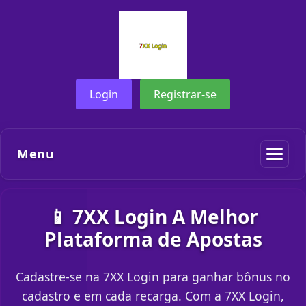
Login
Registrar-se
Menu
📱 7XX Login A Melhor
Plataforma de Apostas
Cadastre-se na 7XX Login para ganhar bônus no
cadastro e em cada recarga. Com a 7XX Login,