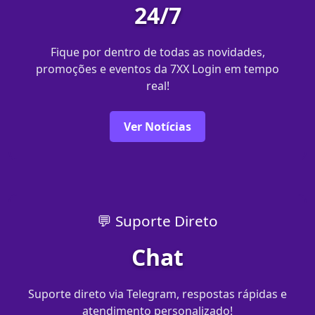
24/7
Fique por dentro de todas as novidades,
promoções e eventos da 7XX Login em tempo
real!
Ver Notícias
💬 Suporte Direto
Chat
Suporte direto via Telegram, respostas rápidas e
atendimento personalizado!