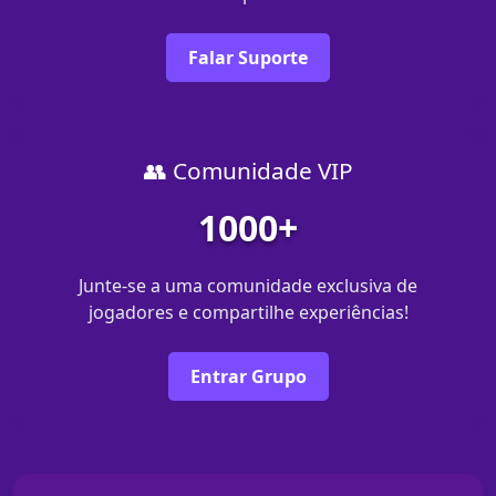
Falar Suporte
👥 Comunidade VIP
1000+
Junte-se a uma comunidade exclusiva de
jogadores e compartilhe experiências!
Entrar Grupo