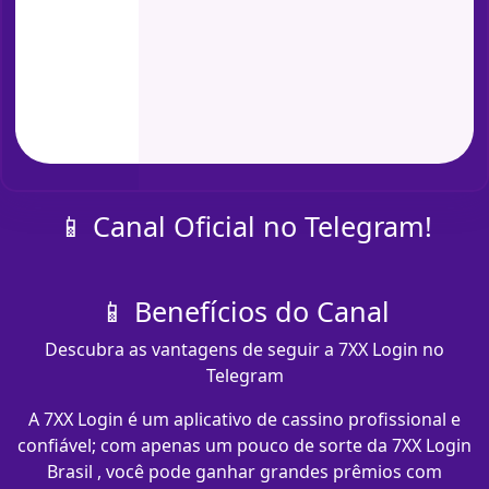
📱 Canal Oficial no Telegram!
📱 Benefícios do Canal
Descubra as vantagens de seguir a 7XX Login no
Telegram
A 7XX Login é um aplicativo de cassino profissional e
confiável; com apenas um pouco de sorte da 7XX Login
Brasil , você pode ganhar grandes prêmios com