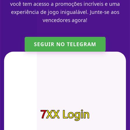
você tem acesso a promoções incríveis e uma
experiência de jogo inigualável. Junte-se aos
vencedores agora!
SEGUIR NO TELEGRAM