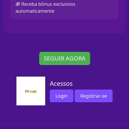
🎁 Receba bônus exclusivos
automaticamente
SEGUIR AGORA
Acessos
Login
Registrar-se