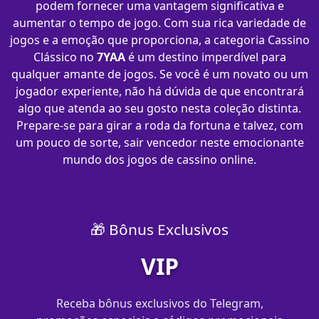
podem fornecer uma vantagem significativa e
aumentar o tempo de jogo. Com sua rica variedade de
jogos e a emoção que proporciona, a categoria Cassino
Clássico no
7YAA
é um destino imperdível para
qualquer amante de jogos. Se você é um novato ou um
jogador experiente, não há dúvida de que encontrará
algo que atenda ao seu gosto nesta coleção distinta.
Prepare-se para girar a roda da fortuna e talvez, com
um pouco de sorte, sair vencedor neste emocionante
mundo dos jogos de cassino online.
🎁 Bônus Exclusivos
VIP
Receba bônus exclusivos do Telegram,