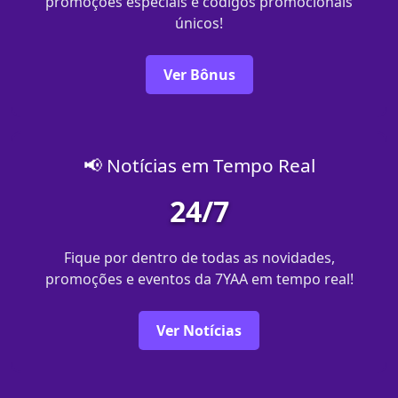
promoções especiais e códigos promocionais
únicos!
Ver Bônus
📢 Notícias em Tempo Real
24/7
Fique por dentro de todas as novidades,
promoções e eventos da 7YAA em tempo real!
Ver Notícias