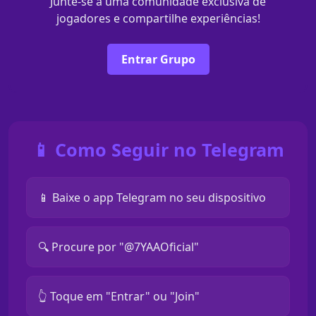
Junte-se a uma comunidade exclusiva de
jogadores e compartilhe experiências!
Entrar Grupo
📱 Como Seguir no Telegram
📱 Baixe o app Telegram no seu dispositivo
🔍 Procure por "@7YAAOficial"
👆 Toque em "Entrar" ou "Join"