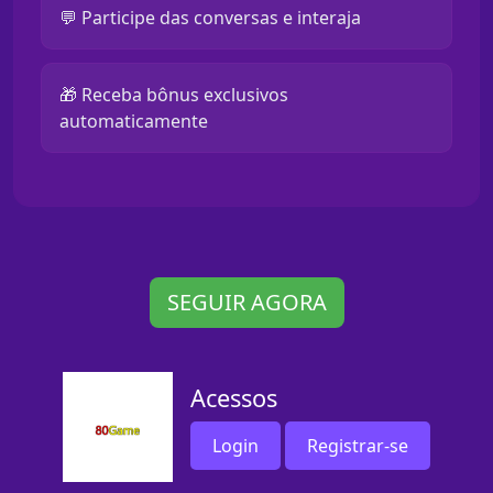
💬 Participe das conversas e interaja
🎁 Receba bônus exclusivos
automaticamente
SEGUIR AGORA
Acessos
Login
Registrar-se