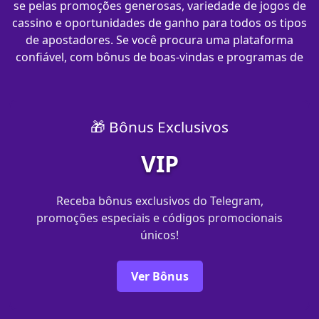
se pelas promoções generosas, variedade de jogos de
cassino e oportunidades de ganho para todos os tipos
de apostadores. Se você procura uma plataforma
confiável, com bônus de boas-vindas e programas de
🎁 Bônus Exclusivos
VIP
Receba bônus exclusivos do Telegram,
promoções especiais e códigos promocionais
únicos!
Ver Bônus