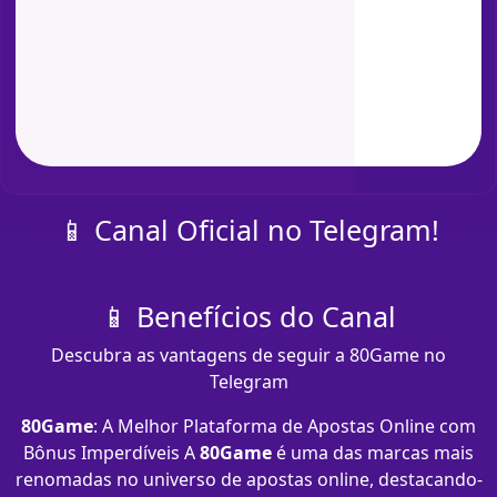
📱 Canal Oficial no Telegram!
📱 Benefícios do Canal
Descubra as vantagens de seguir a 80Game no
Telegram
80Game
: A Melhor Plataforma de Apostas Online com
Bônus Imperdíveis A
80Game
é uma das marcas mais
renomadas no universo de apostas online, destacando-