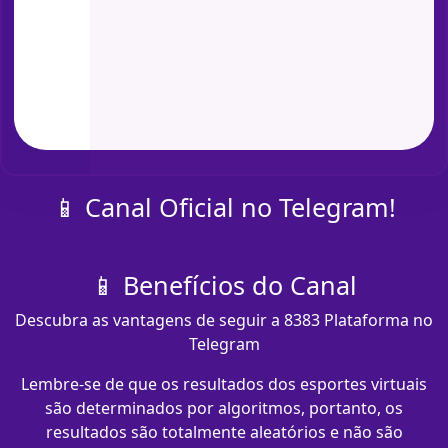
📱 Canal Oficial no Telegram!
📱 Benefícios do Canal
Descubra as vantagens de seguir a 8383 Plataforma no
Telegram
Lembre-se de que os resultados dos esportes virtuais
são determinados por algoritmos, portanto, os
resultados são totalmente aleatórios e não são