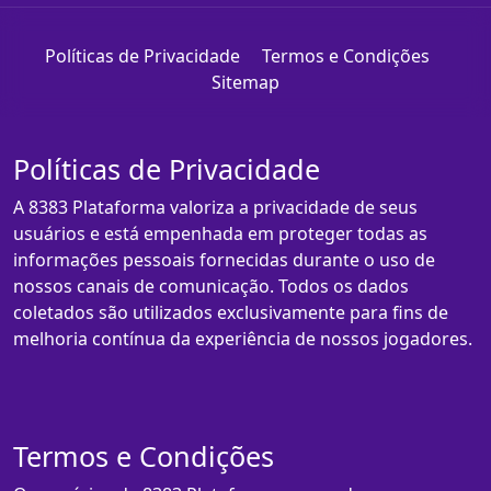
Políticas de Privacidade
Termos e Condições
Sitemap
Políticas de Privacidade
A 8383 Plataforma valoriza a privacidade de seus
usuários e está empenhada em proteger todas as
informações pessoais fornecidas durante o uso de
nossos canais de comunicação. Todos os dados
coletados são utilizados exclusivamente para fins de
melhoria contínua da experiência de nossos jogadores.
Termos e Condições