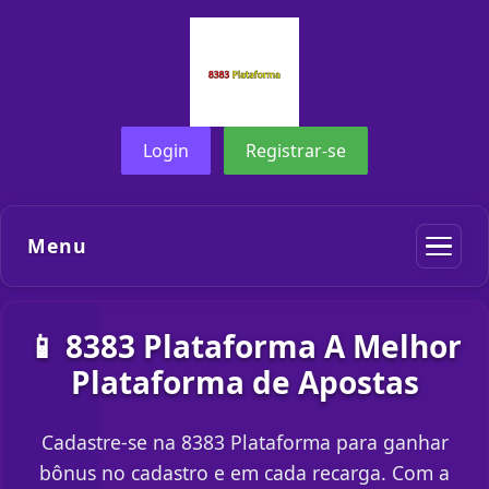
Login
Registrar-se
Menu
📱 8383 Plataforma A Melhor
Plataforma de Apostas
Cadastre-se na 8383 Plataforma para ganhar
bônus no cadastro e em cada recarga. Com a