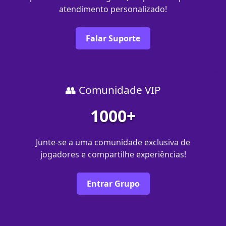
atendimento personalizado!
Falar Suporte
👥 Comunidade VIP
1000+
Junte-se a uma comunidade exclusiva de
jogadores e compartilhe experiências!
Entrar Grupo