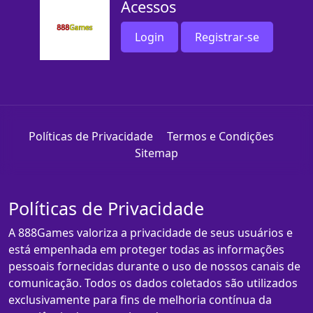
Acessos
Login
Registrar-se
Políticas de Privacidade
Termos e Condições
Sitemap
Políticas de Privacidade
A 888Games valoriza a privacidade de seus usuários e
está empenhada em proteger todas as informações
pessoais fornecidas durante o uso de nossos canais de
comunicação. Todos os dados coletados são utilizados
exclusivamente para fins de melhoria contínua da