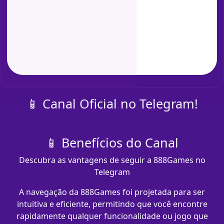
📱 Canal Oficial no Telegram!
📱 Benefícios do Canal
Descubra as vantagens de seguir a 888Games no
Telegram
A navegação da 888Games foi projetada para ser
intuitiva e eficiente, permitindo que você encontre
rapidamente qualquer funcionalidade ou jogo que