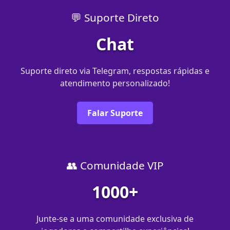
💬 Suporte Direto
Chat
Suporte direto via Telegram, respostas rápidas e
atendimento personalizado!
Falar Suporte
👥 Comunidade VIP
1000+
Junte-se a uma comunidade exclusiva de