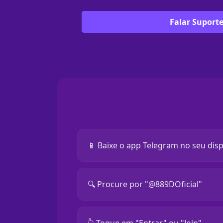
Falar Suport
📱 Baixe o app Telegram no seu disp
🔍 Procure por "@889DOficial"