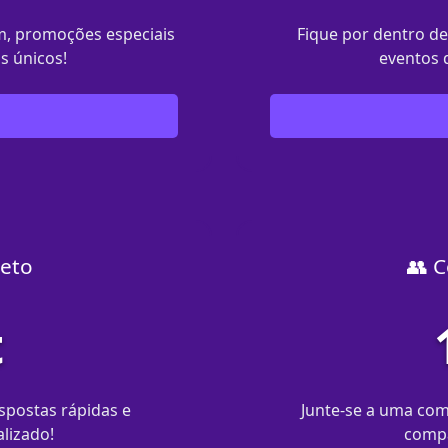
m, promoções especiais
Fique por dentro d
s únicos!
eventos 
reto
👥 
t
espostas rápidas e
Junte-se a uma com
lizado!
compa