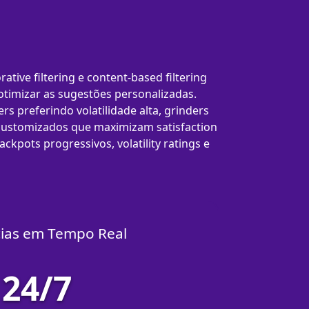
ive filtering e content-based filtering
timizar as sugestões personalizadas.
 preferindo volatilidade alta, grinders
 customizados que maximizam satisfaction
kpots progressivos, volatility ratings e
cias em Tempo Real
24/7