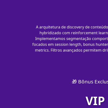
A arquitetura de discovery de conteúdo
hybridizado com reinforcement learn
Implementamos segmentação comportament
focados em session length, bonus hunter
metrics. Filtros avançados permitem dri
🎁 Bônus Exclu
VIP