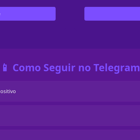
e
📱 Como Seguir no Telegram
ositivo