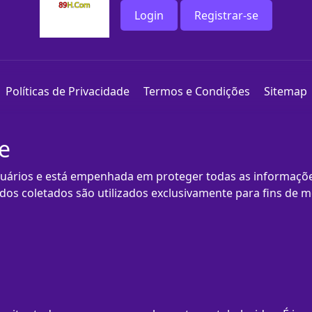
Login
Registrar-se
Políticas de Privacidade
Termos e Condições
Sitemap
de
usuários e está empenhada em proteger todas as informaçõe
os coletados são utilizados exclusivamente para fins de m