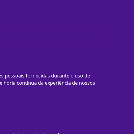
s pessoais fornecidas durante o uso de
elhoria contínua da experiência de nossos