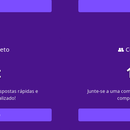
reto
👥 
t
espostas rápidas e
Junte-se a uma com
lizado!
compa
e