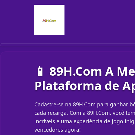
📱 89H.Com A Me
Plataforma de A
Cadastre-se na 89H.Com para ganhar b
cada recarga. Com a 89H.Com, você te
incríveis e uma experiência de jogo inig
vencedores agora!