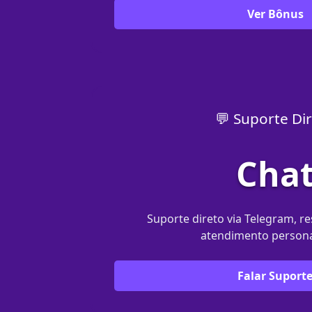
Ver Bônus
💬 Suporte Di
Cha
Suporte direto via Telegram, r
atendimento persona
Falar Suport