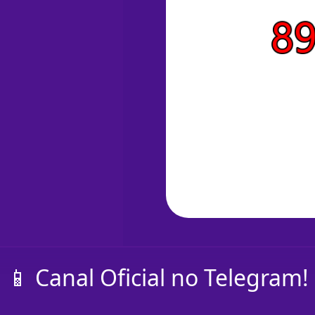
📱 Canal Oficial no Telegram!