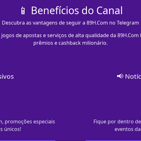
📱 Benefícios do Canal
Descubra as vantagens de seguir a 89H.Com no Telegram
gos de apostas e serviços de alta qualidade da 89H.Com Bra
prêmios e cashback milionário.
sivos
📢 Notí
m, promoções especiais
Fique por dentro d
s únicos!
eventos da