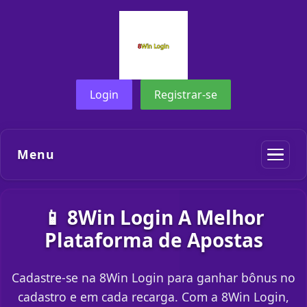
Login
Registrar-se
Menu
📱 8Win Login A Melhor
Plataforma de Apostas
Cadastre-se na 8Win Login para ganhar bônus no
cadastro e em cada recarga. Com a 8Win Login,