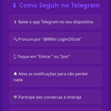
📱 Como Seguir no Telegram
📱 Baixe o app Telegram no seu dispositivo
🔍 Procure por "@8Win LoginOficial"
👆 Toque em "Entrar" ou "Join"
🔔 Ative as notificações para não perder
nada
💬 Participe das conversas e interaja