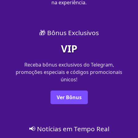
na experiência.
🎁 Bônus Exclusivos
VIP
Receba bônus exclusivos do Telegram,
promoções especiais e códigos promocionais
únicos!
Ver Bônus
📢 Notícias em Tempo Real