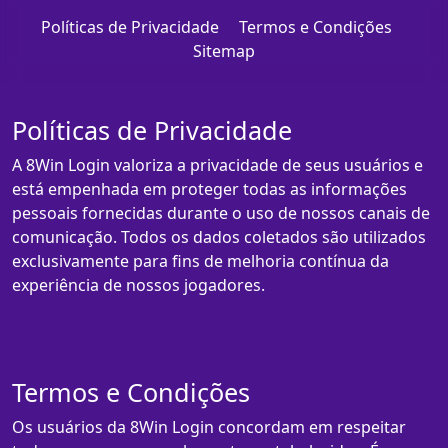
Políticas de Privacidade
Termos e Condições
Sitemap
Políticas de Privacidade
A 8Win Login valoriza a privacidade de seus usuários e
está empenhada em proteger todas as informações
pessoais fornecidas durante o uso de nossos canais de
comunicação. Todos os dados coletados são utilizados
exclusivamente para fins de melhoria contínua da
experiência de nossos jogadores.
Termos e Condições
Os usuários da 8Win Login concordam em respeitar