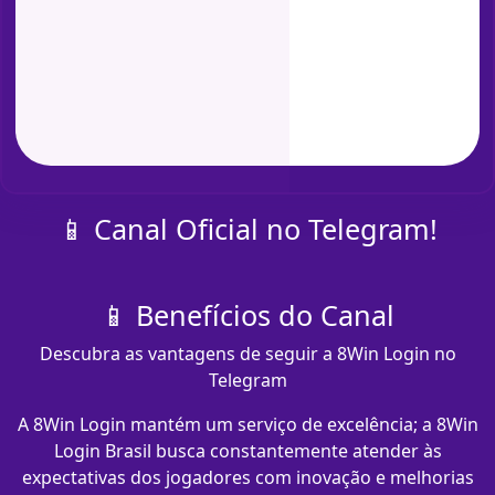
📱 Canal Oficial no Telegram!
📱 Benefícios do Canal
Descubra as vantagens de seguir a 8Win Login no
Telegram
A 8Win Login mantém um serviço de excelência; a 8Win
Login Brasil busca constantemente atender às
expectativas dos jogadores com inovação e melhorias