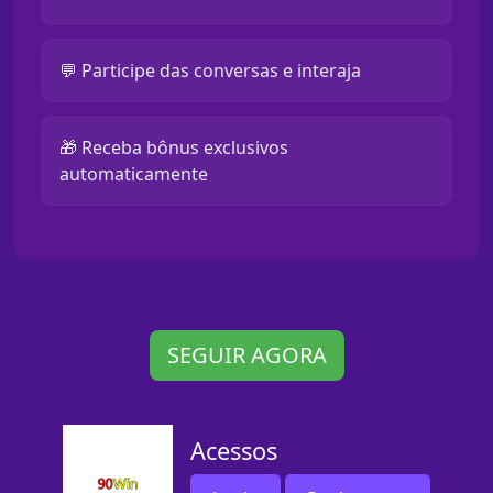
💬 Participe das conversas e interaja
🎁 Receba bônus exclusivos
automaticamente
SEGUIR AGORA
Acessos