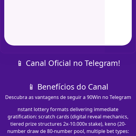
📱 Canal Oficial no Telegram!
📱 Benefícios do Canal
Descubra as vantagens de seguir a 90Win no Telegram
nstant lottery formats delivering immediate
gratification: scratch cards (digital reveal mechanics,
tiered prize structures 2x-10.000x stake), keno (20-
number draw de 80-number pool, multiple bet types: