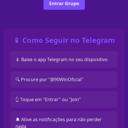
Entrar Grupo
📱 Como Seguir no Telegram
📱 Baixe o app Telegram no seu dispositivo
🔍 Procure por "@90WinOficial"
👆 Toque em "Entrar" ou "Join"
🔔 Ative as notificações para não perder
nada