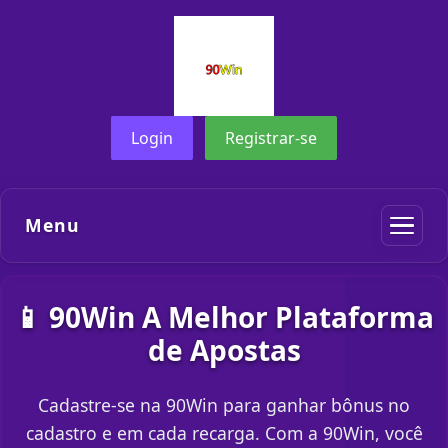
Login
Registrar-se
Menu
📱 90Win A Melhor Plataforma
de Apostas
Cadastre-se na 90Win para ganhar bônus no
cadastro e em cada recarga. Com a 90Win, você