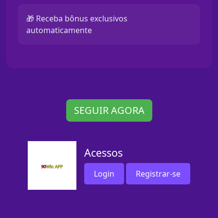
🎁 Receba bônus exclusivos
automaticamente
SEGUIR AGORA
Acessos
Login
Registrar-se