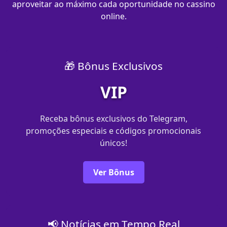
aproveitar ao máximo cada oportunidade no cassino
online.
🎁 Bônus Exclusivos
VIP
Receba bônus exclusivos do Telegram,
promoções especiais e códigos promocionais
únicos!
Ver Bônus
📢 Notícias em Tempo Real