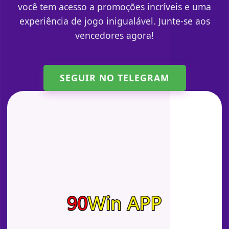
você tem acesso a promoções incríveis e uma
experiência de jogo inigualável. Junte-se aos
vencedores agora!
SEGUIR NO TELEGRAM