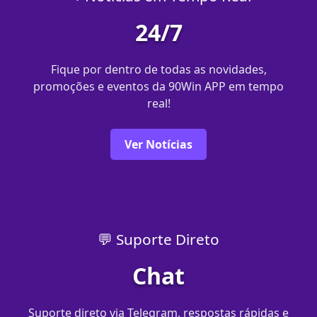
24/7
Fique por dentro de todas as novidades,
promoções e eventos da 90Win APP em tempo
real!
Ver Notícias
💬 Suporte Direto
Chat
Suporte direto via Telegram, respostas rápidas e