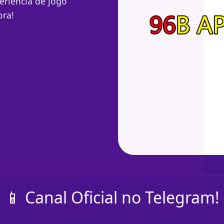
eriência de jogo
ora!
📱 Canal Oficial no Telegram!