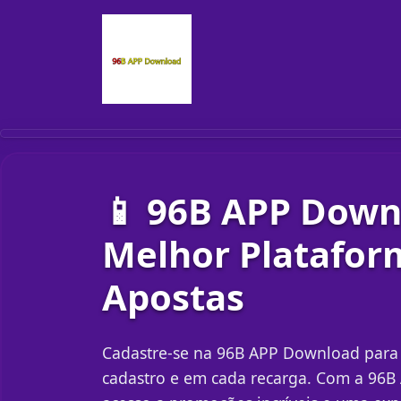
📱 96B APP Down
Melhor Platafor
Apostas
Cadastre-se na 96B APP Download para
cadastro e em cada recarga. Com a 96