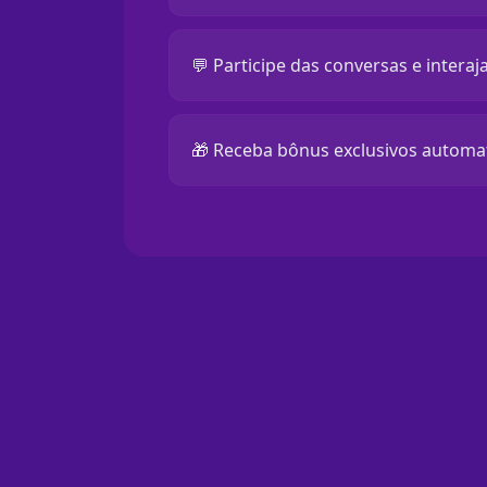
💬 Participe das conversas e interaj
🎁 Receba bônus exclusivos autom