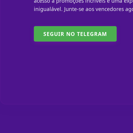
acesso a promoções incríveis e uma exp
inigualável. Junte-se aos vencedores ag
SEGUIR NO TELEGRAM