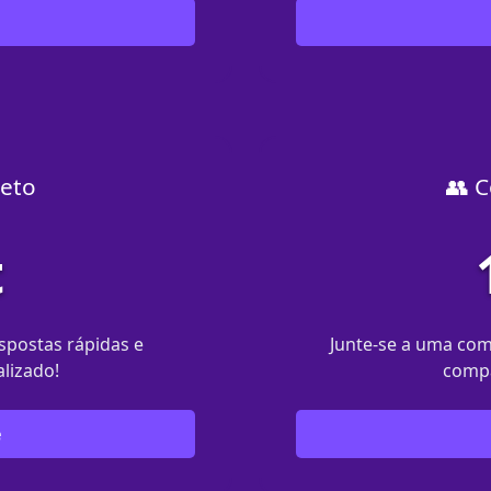
reto
👥 
t
espostas rápidas e
Junte-se a uma com
lizado!
compa
e