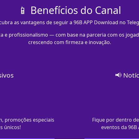
📱 Benefícios do Canal
cubra as vantagens de seguir a 96B APP Download no Tele
a e profissionalismo — com base na parceria com os jogad
crescendo com firmeza e inovação.
sivos
📢 Notí
m, promoções especiais
Fique por dentro d
s únicos!
eventos da 96B