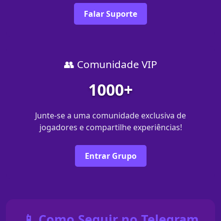
Falar Suporte
👥 Comunidade VIP
1000+
Junte-se a uma comunidade exclusiva de
jogadores e compartilhe experiências!
Entrar Grupo
📱 Como Seguir no Telegram