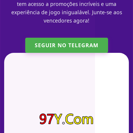
tem acesso a promoções incríveis e uma
experiência de jogo inigualável. Junte-se aos
vencedores agora!
SEGUIR NO TELEGRAM