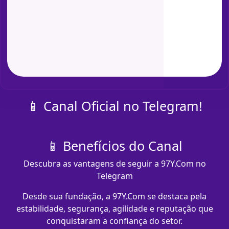
📱 Canal Oficial no Telegram!
📱 Benefícios do Canal
Descubra as vantagens de seguir a 97Y.Com no
Telegram
Desde sua fundação, a 97Y.Com se destaca pela
estabilidade, segurança, agilidade e reputação que
conquistaram a confiança do setor.